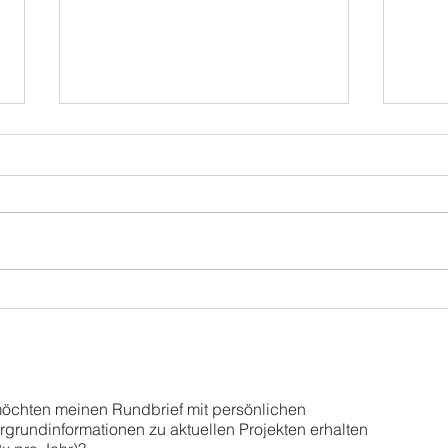
Orge
Filmfestival Mainz:
Stummfilmimprovisation
möchten meinen Rundbrief mit persönlichen
rgrundinformationen zu aktuellen Projekten erhalten