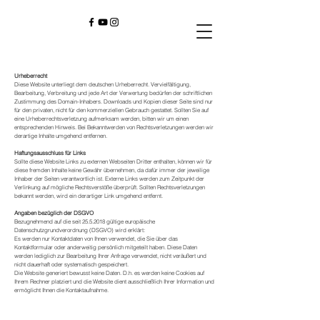
Urheberrecht
Diese Website unterliegt dem deutschen Urheberrecht. Vervielfältigung,
Bearbeitung, Verbreitung und jede Art der Verwertung bedürfen der schriftlichen
Zustimmung des Domain-Inhabers. Downloads und Kopien dieser Seite sind nur
für den privaten, nicht für den kommerziellen Gebrauch gestattet. Sollten Sie auf
eine Urheberrechtsverletzung aufmerksam werden, bitten wir um einen
entsprechenden Hinweis. Bei Bekanntwerden von Rechtsverletzungen werden wir
derartige Inhalte umgehend entfernen.
Haftungsausschluss für Links
Sollte diese Website Links zu externen Webseiten Dritter enthalten, können wir für
diese fremden Inhalte keine Gewähr übernehmen, da dafür immer der jeweilige
Inhaber der Seiten verantwortlich ist. Externe Links werden zum Zeitpunkt der
Verlinkung auf mögliche Rechtsverstöße überprüft. Sollten Rechtsverletzungen
bekannt werden, wird ein derartiger Link umgehend entfernt.
Angaben bezüglich der DSGVO
Bezugnehmend auf die seit
25.5.2018
gültige europäische
Datenschutzgrundverordnung (DSGVO) wird erklärt:
Es werden nur Kontaktdaten von Ihnen verwendet, die Sie über das
Kontaktformular oder anderweitig persönlich mitgeteilt haben. Diese Daten
werden lediglich zur Bearbeitung Ihrer Anfrage verwendet, nicht veräußert und
nicht dauerhaft oder systematisch gespeichert.
Die Website generiert bewusst keine Daten. D.h. es werden keine Cookies auf
Ihrem Rechner platziert und die Website dient ausschließlich Ihrer Information und
ermöglicht Ihnen die Kontaktaufnahme.